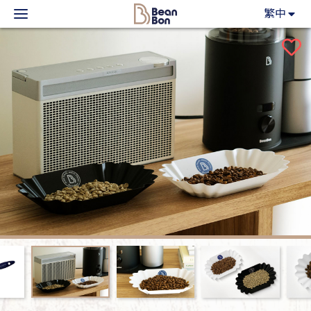
BeanBon
繁中
主力產品
咖啡市集
BeanBon報報
客戶服務
關於我們
登入