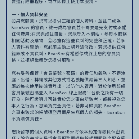
要進行註冊程序，或立即停止使用本服務。
一、個人資料安全
如果您願意，您可以提供正確的個人資料，並註冊成為
BeanBon 的會員，註冊成為會員並不需要是先支付或承諾
任何費用;在您完成註冊後，您能登入本網站，參與本服務
相關活動及購物。您必擔保這些資料的完整和正確，若個
人資料有異動，您必須主動上網登錄修改，若您提供任何
錯誤或不實資料，BeanBon有權暫停或終止您的會員資
格，並拒絕繼續對您提供服務。
您有妥善保管「會員帳號、密碼」的責任和義務，不得洩
漏、出借、轉讓或其他方式或名義提供給第三人知悉，並
應於每次使用後確實登出，以防他人冒用，對於使用該組
會員帳號密碼登入 BeanBon 線上服務平台後之所有一切
行為，除可證明非可歸責於您之事由所致者，都將視為您
本人之行為，您須負完全責任，若非可歸責於 BeanBon
之事由致您的帳號遭盜用而產生您個人的損失，BeanBon
不負賠償責任。
您所留存的個人資料，BeanBon將依本約定條款負保密責
任，除為完成交易或會員服務而提供給相關服務之配合廠