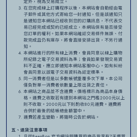
定外，視為交易成立。
在您完成線上訂購程序以後，本網站會自動經由電
子郵件或其他方式寄給您一封通知，但是該通知只
是通知您本網站已經收到您的訂購訊息，不代表交
易已經完成或契約已經成立，本網站保有是否接受
您訂單的權利。如果本網站確認交易條件無誤、付
款完成且仍有庫存，將會直接安排出貨，不另行通
知。
本網站進行的所有線上消費，會員同意以線上購物
所紀錄之電子交易資料為準；會員如果發現交易資
料不正確，應立即通知本網站客服中心。如有糾紛
會員同意以該電子交易資料為認定標準。
同一消費者但是以多數帳號重覆多次下單。本公司
僅負對單一消費者依數量上限出貨之責任。
本網站之商品並不含運費，價格標示為商品本身價
格。運費之收取若有達到本網站之門檻2000元以上
則不收取。2000元以下則酌收80元運費。運費將
合併於最後的結帳總金額當中。
運費若產生變動，將隨時公告於網站。
五、退貨注意事項
凡從BeanBon 官方網站所購買的商品皆享有7天鑑賞