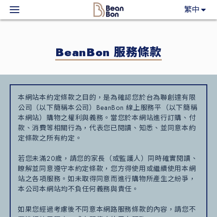
BeanBon
繁中
主力產品
BeanBon 服務條款
咖啡市集
BeanBon報報
本網站本約定條款之目的，是為確認您於台為聯創達有限
公司（以下簡稱本公司）BeanBon 線上服務平（以下簡稱
客戶服務
本網站）購物之權利與義務。當您於本網站進行訂購、付
款、消費等相關行為，代表您已閱讀、知悉、並同意本約
定條款之所有約定。
關於我們
若您未滿20歲，請您的家長（或監護人）同時確實閱讀、
瞭解並同意遵守本約定條款，您方得使用或繼續使用本網
登入
站之各項服務。如未取得同意而進行購物所產生之紛爭，
本公司本網站均不負任何義務與責任。
如果您經過考慮後不同意本網路服務條款的內容，請您不