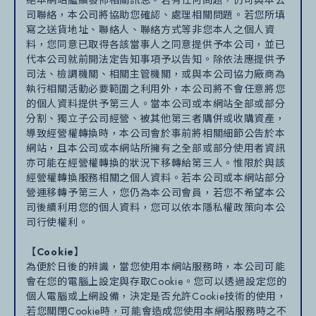
司聯絡，本公司將協助您確認、處理相關問題。若您所填
寫之送貨地址、聯絡人、聯絡方式等非您本人之個人資
料，您同意已取得各該當事人之同意提供予本公司，並已
代本公司就前開法定告知事項予以告知。除依法應提供予
司法、檢調機關、相關主管機關，或與本公司協力廠商為
執行相關活動必要範圍之利用外，本公司將不會任意將您
的個人資料提供予第三人。當本公司或本網站全部或部分
分割、獨立子公司經營、被其他第三者購併或收購資產，
導致經營權轉換時，本公司會於事前將相關細節公告於本
網站，且本公司或本網站所擁有之全部或部分使用者資訊
亦可能在經營權轉換的狀況下移轉給第三人。惟限於與該
經營權轉換服務相關之個人資料。若本公司或本網站部分
營運移轉予第三人，您仍為本公司會員，若您不希望本公
司後續利用您的個人資料，您可以依本隱私權政策向本公
司行使權利。
【Cookie】
為便於日後的辨識，當您使用本網站服務時，本公司可能
會在您的電腦上設定與存取Cookie。您可以透過設定您的
個人電腦或上網設備，決定是否允許Cookie技術的使用，
若您關閉Cookie時，可能會造成您使用本網站服務時之不