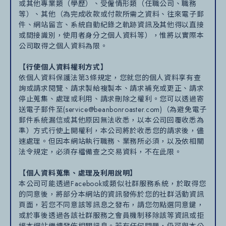
或其他專業類（學歷）、受僱情形類（任職公司、職務
等）、其他（為完成收款或付款所需之資料、往來電子郵
件、網站留言、系統自動紀錄之軌跡資訊及其他得以直接
或間接識別，使用者身分之個人資料等），惟將以實際本
公司取得之個人資料為限。
【行使個人資料權利方式】
依個人資料保護法第3條規定，您就您的個人資料享有查
詢或請求閱覽、請求製給複製本、請求補充或更正、請求
停止蒐集、處理或利用、請求刪除之權利。您可以透過寄
送電子郵件至(service@beanbonroaster.com)（為避免電子
郵件系統漏信或其他原因無法收悉，以本公司回覆收悉為
準）方式行使上開權利，本公司將於收悉您的請求後，儘
速處理。但因本網站執行職務、業務所必須，以及依相關
法令規定，必須存檔備查之交易資料，不在此限。
【個人資料蒐集、處理及利用說明】
本公司可能透過Facebook或類似社群服務系統，於取得您
的同意後，將部分本網站的資訊發佈於您的社群活動資訊
頁面，若您不同意該等訊息之發布，請您勿點選同意鍵，
或於事後透過各該社群服務之會員機制移除該等資訊或拒
絕本網站繼續發佈相關訊息。若有任何問題，仍可與本公