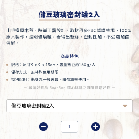
儲豆玻璃密封罐2入
山毛櫸原木蓋，時尚工藝設計，取材丹麥FSC認證林場，100%
原⽊製作，透明玻璃罐，看得出新鮮，密封性加，不受潮加倍
保鮮。
商品特色
規格：尺寸9 x 9 x 15cm，容量熟豆約160g/入
保存方式：無特殊使用期限
特別說明：瓶身為一般玻璃，請勿加熱使用。
－ 嚴選好物為 BeanBon 精心挑選之咖啡烘培好物 －