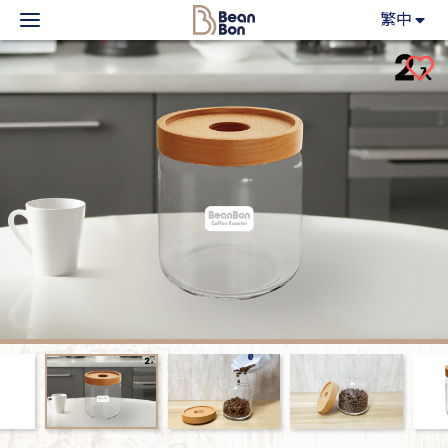
BeanBon
繁中
主力產品
咖啡市集
BeanBon報報
客戶服務
關於我們
登入