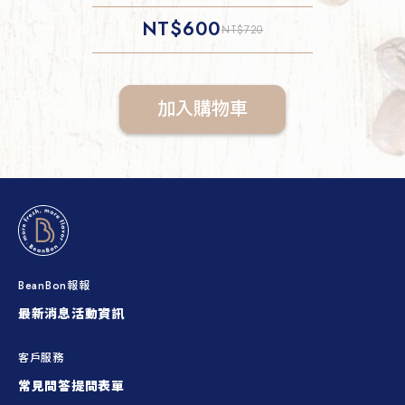
NT$
600
NT$
720
加入購物車
BeanBon報報
最新消息
活動資訊
客戶服務
常見問答
提問表單