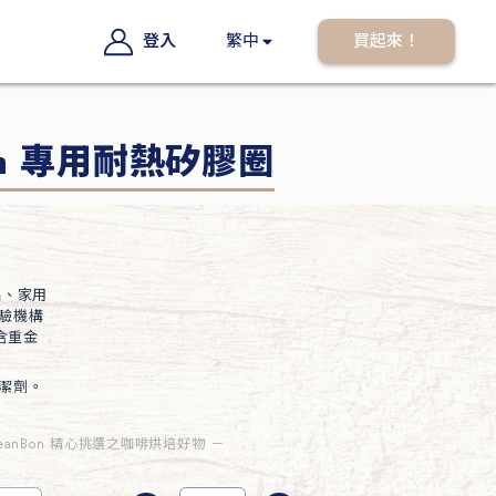
登入
繁中
買起來！
on 專用耐熱矽膠圈
品、家用
驗機構
不含重金
潔劑。
eanBon 精心挑選之咖啡烘培好物 －