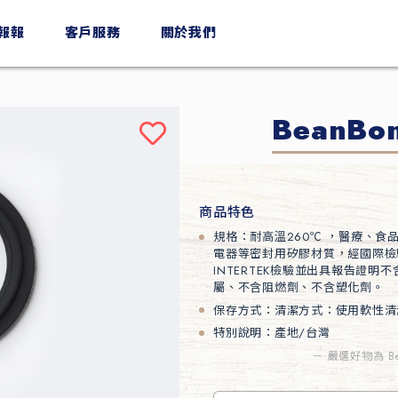
n報報
客戶服務
關於我們
BeanB
商品特色
規格：耐高溫260℃ ，醫療、食
電器等密封用矽膠材質，經國際檢
INTERTEK檢驗並出具報告證明
屬、不含阻燃劑、不含塑化劑。
保存方式：清潔方式：使用軟性清
特別說明：產地/台灣
－ 嚴選好物為 B