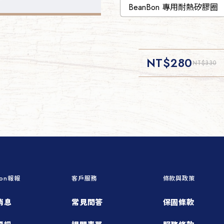
NT$
280
NT$
330
Bon報報
客戶服務
條款與政策
消息
常見問答
保固條款