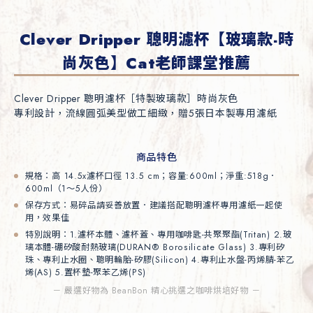
Clever Dripper 聰明濾杯【玻璃款-時
尚灰色】Cat老師課堂推薦
Clever Dripper 聰明濾杯［特製玻璃款］時尚灰色

專利設計，流線圓弧美型做工細緻，贈5張日本製專用濾紙

商品特色
規格：高 14.5x濾杯口徑 13.5 cm；容量:600ml；淨重:518g．
600ml（1～5人份）
保存方式：易碎品請妥善放置．建議搭配聰明濾杯專用濾紙一起使
用，效果佳
特別說明：1.濾杯本體、濾杯蓋、專用咖啡匙-共聚聚酯(Tritan) 2.玻
璃本體-硼矽酸耐熱玻璃(DURAN® Borosilicate Glass) 3.專利矽
珠、專利止水圈、聰明輪胎-矽膠(Silicon) 4.專利止水盤-丙烯腈-苯乙
烯(AS) 5.置杯墊-聚苯乙烯(PS)
－ 嚴選好物為 BeanBon 精心挑選之咖啡烘培好物 －