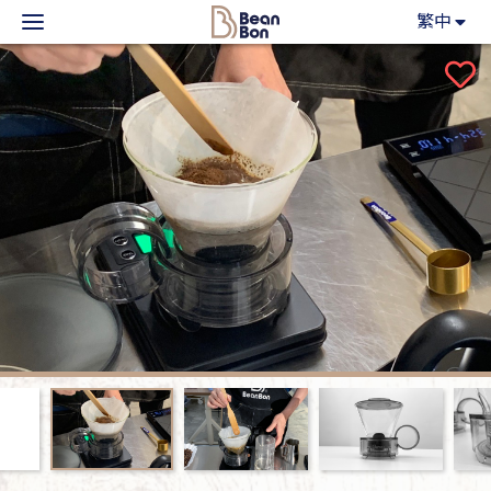
BeanBon
繁中
主力產品
咖啡市集
BeanBon報報
客戶服務
關於我們
登入