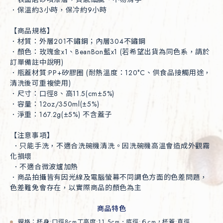
．保溫約3小時，保冷約9小時

【商品規格】

．材質：外層201不鏽鋼；內層304不鏽鋼

．顏色：玫瑰金x1、BeanBon藍x1 (若希望出貨為同色系，請於
訂單備註中說明)

．瓶蓋材質:PP+矽膠圈 (耐熱溫度：120°C、供食品接觸用途，
清洗後可重複使用)

．尺寸：口徑8、高11.5(cm±5%)

．容量：12oz/350ml(±5%)

．淨重：167.2g(±5%) 不含蓋子

【注意事項】

 ．只能手洗，不適合洗碗機清洗。因洗碗機高溫會造成外觀霧
化損壞

 ．不適合微波爐加熱

．商品拍攝皆有因光線及電腦螢幕不同調色方面的色差問題，
色差難免會存在，以實際商品的顏色為主
商品特色
規格：杯身:口徑8cmㄒ高度:11.5cm．底徑:６cm，杯蓋:直徑