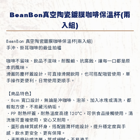
BeanBon真空陶瓷鍍膜咖啡保溫杯(兩
入組)
BeanBon 真空陶瓷鍍膜咖啡保溫杯(兩入組)

手沖、掛耳咖啡的最佳拍檔

咖啡不留味、飲品不混味，耐酸鹼、抗腐蝕，讓每一口都是原
本的風味。

滑蓋防塵杯蓋設計，可直接滑開飲用，也可搭配吸管使用，單
手操作更便利，日常使用更順手。

【商品特色】

．8cm 寬口設計，無論是沖咖啡、泡茶、加入冰塊或清洗，都
輕鬆方便，不易藏污納垢。

．PP 耐熱杯蓋，耐熱溫度高達 120°C，可供食品接觸使用，清
洗後可重複使用，安心又耐用。

．蛋形曲線質感杯身，搭配圓潤杯底設計，提升穩定度與手
感，飲水更安全、更有保障。

．表面磨砂噴漆層，質感細膩、不易滑手
