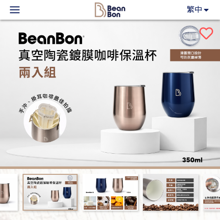
BeanBon
繁中
主力產品
咖啡市集
BeanBon報報
客戶服務
關於我們
登入