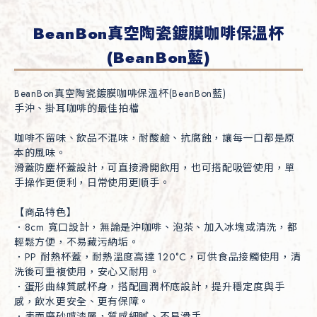
BeanBon真空陶瓷鍍膜咖啡保溫杯
(BeanBon藍)
BeanBon真空陶瓷鍍膜咖啡保溫杯(BeanBon藍)

手沖、掛耳咖啡的最佳拍檔

咖啡不留味、飲品不混味，耐酸鹼、抗腐蝕，讓每一口都是原
本的風味。

滑蓋防塵杯蓋設計，可直接滑開飲用，也可搭配吸管使用，單
手操作更便利，日常使用更順手。

【商品特色】

．8cm 寬口設計，無論是沖咖啡、泡茶、加入冰塊或清洗，都
輕鬆方便，不易藏污納垢。

．PP 耐熱杯蓋，耐熱溫度高達 120°C，可供食品接觸使用，清
洗後可重複使用，安心又耐用。

．蛋形曲線質感杯身，搭配圓潤杯底設計，提升穩定度與手
感，飲水更安全、更有保障。

．表面磨砂噴漆層，質感細膩、不易滑手
