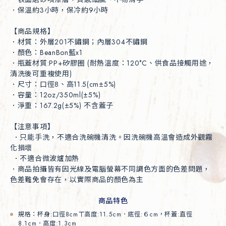
．保溫約3小時，保冷約9小時

【商品規格】

．材質：外層201不鏽鋼；內層304不鏽鋼

．顏色：BeanBon藍x1

．瓶蓋材質:PP+矽膠圈 (耐熱溫度：120°C、供食品接觸用途，
清洗後可重複使用)

．尺寸：口徑8、高11.5(cm±5%)

．容量：12oz/350ml(±5%)

．淨重：167.2g(±5%) 不含蓋子

【注意事項】

 ．只能手洗，不適合洗碗機清洗。因洗碗機高溫會造成外觀霧
化損壞

 ．不適合微波爐加熱

．商品拍攝皆有因光線及電腦螢幕不同調色方面的色差問題，
色差難免會存在，以實際商品的顏色為主
商品特色
規格：杯身:口徑8cmㄒ高度:11.5cm．底徑:６cm，杯蓋:直徑
8.1cm．高度:1.3cm