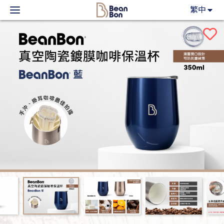
BeanBon
繁中
主力產品
咖啡市集
BeanBon報報
客戶服務
關於我們
登入