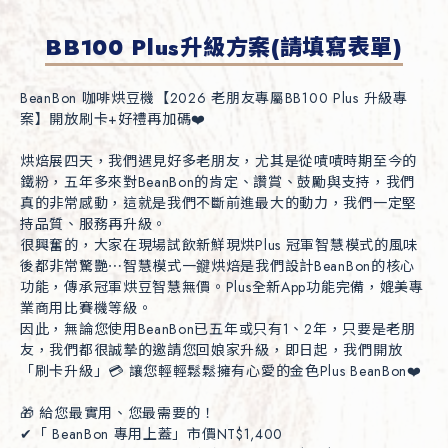
BB100 Plus升級方案(請填寫表單)
BeanBon 咖啡烘豆機【2026 老朋友專屬BB100 Plus 升級專
案】開放刷卡+好禮再加碼❤️

烘焙展四天，我們遇見好多老朋友，尤其是從嘖嘖時期至今的
鐵粉，五年多來對BeanBon的肯定、讚賞、鼓勵與支持，我們
真的非常感動，這就是我們不斷前進最大的動力，我們一定堅
持品質、服務再升級。

很興奮的，大家在現場試飲新鮮現烘Plus 冠軍智慧模式的風味
後都非常驚艷⋯智慧模式一𨫡烘焙是我們設計BeanBon的核心
功能，傳承冠軍烘豆智慧無價。Plus全新App功能完備，媲美專
業商用比賽機等級。

因此，無論您使用BeanBon已五年或只有1、2年，只要是老朋
友，我們都很誠摯的邀請您回娘家升級，即日起，我們開放
「刷卡升級」💳 讓您輕輕鬆鬆擁有心愛的金色Plus BeanBon❤️

🎁 給您最實用、您最需要的！

✔「 BeanBon 專用上蓋」市價NT$1,400
