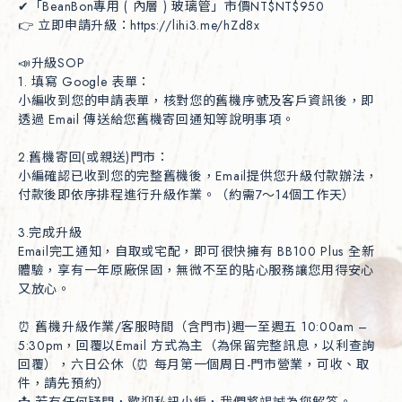
✔「BeanBon專用 ( 內層 ) 玻璃管」市價NT$NT$950

👉 立即申請升級：https://lihi3.me/hZd8x

📣升級SOP

1. 填寫 Google 表單：

小編收到您的申請表單，核對您的舊機序號及客戶資訊後，即
透過 Email 傳送給您舊機寄回通知等說明事項。 

2.舊機寄回(或親送)門市：

小編確認已收到您的完整舊機後，Email提供您升級付款辦法，
付款後即依序排程進行升級作業。（約需7～14個工作天）

3.完成升級 

Email完工通知，自取或宅配，即可很快擁有 BB100 Plus 全新
體驗，享有一年原廠保固，無微不至的貼心服務讓您用得安心
又放心。

⏰ 舊機升級作業/客服時間（含門市)週一至週五 10:00am – 
5:30pm，回覆以Email 方式為主（為保留完整訊息，以利查詢
回覆），六日公休（⏰ 每月第一個周日-門市營業，可收、取
件，請先預約）

📩 若有任何疑問，歡迎私訊小編，我們將竭誠為您解答。
