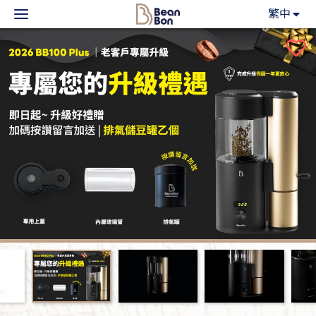
BeanBon
繁中
主力產品
咖啡市集
BeanBon報報
客戶服務
關於我們
登入