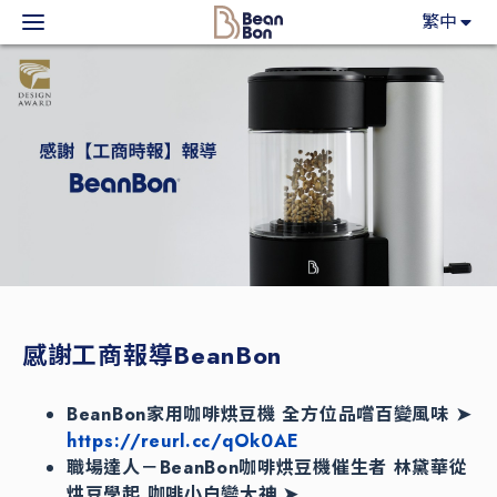
BeanBon
繁中
主力產品
咖啡市集
BeanBon報報
客戶服務
關於我們
感謝工商報導BeanBon
登入
BeanBon家用咖啡烘豆機 全方位品嚐百變風味 ➤
https://reurl.cc/qOk0AE
職場達人－BeanBon咖啡烘豆機催生者 林黛華從
烘豆學起 咖啡小白變大神 ➤