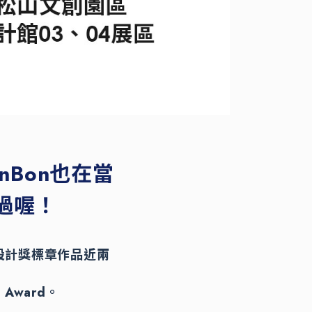
Bon也在當
過喔！
設計獎標章作品近兩
 Award。