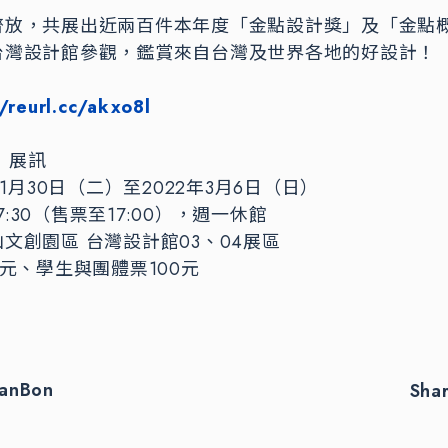
齊放，共展出近兩百件本年度「金點設計獎」及「金點
台灣設計館參觀，鑑賞來自台灣及世界各地的好設計！
//reurl.cc/akxo8l
」展訊
11月30日（二）至2022年3月6日（日）
17:30（售票至17:00），週一休館
文創園區 台灣設計館03、04展區
0元、學生與團體票100元
eanBon
Sha