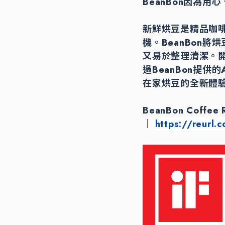
BeanBon因為用
新鮮烘豆是精品咖啡
機。BeanBon
又易於整理清潔。開
過BeanBon提
在家烘豆的全新體驗
BeanBon Coffee R
｜
https://reurl.