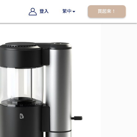
登入
繁中
買起來！