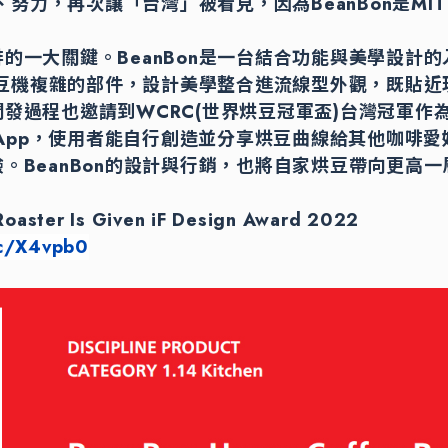
心、努力，再次讓「台灣」被看見，因為BeanBon是MIT
的一大關鍵。BeanBon是一台結合功能與美學設計
將烘豆機複雜的部件，設計美學整合進流線型外觀，既貼
發過程也邀請到WCRC(世界烘豆冠軍盃)台灣冠軍作
供的App，使用者能自行創造並分享烘豆曲線給其他咖啡
。BeanBon的設計與行銷，也將自家烘豆帶向更高一
oaster Is Given iF Design Award 2022
cc/X4vpb0