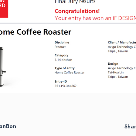
eanBon
Sha