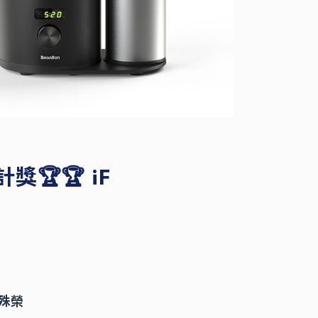
獎🏆🏆 iF
獎殊榮