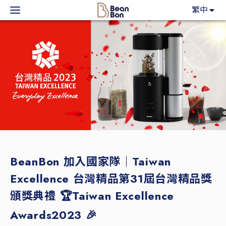
BeanBon
繁中
主力產品
咖啡市集
BeanBon報報
客戶服務
關於我們
BeanBon 加入國家隊｜Taiwan
Excellence 台灣精品第31屆台灣精品獎
登入
頒獎典禮 🏆Taiwan Excellence
Awards2023 🎉