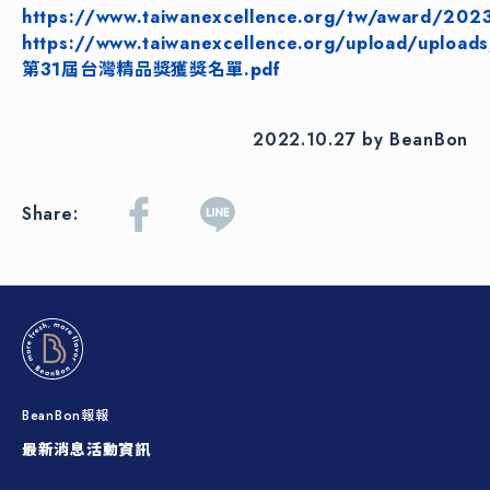
https://www.taiwanexcellence.org/tw/award/202
https://www.taiwanexcellence.org/upload/uploads
第31屆台灣精品獎獲獎名單.pdf
2022.10.27 by BeanBon
Share:
BeanBon報報
最新消息
活動資訊