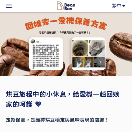
BeanBon
繁中
主力產品
咖啡市集
BeanBon報報
客戶服務
關於我們
烘豆旅程中的小休息，給愛機一趟回娘
家的呵護 💛
登入
定期保養，是維持烘豆穩定與風味表現的關鍵！