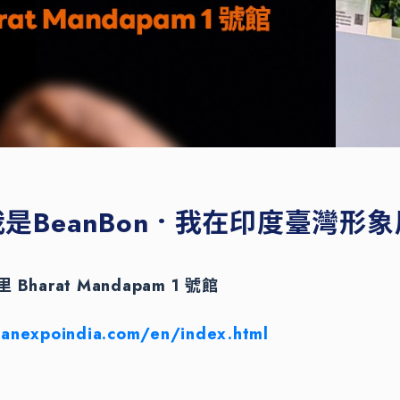
是BeanBon • 我在印度臺灣形
 Bharat Mandapam 1 號館
wanexpoindia.com/en/index.html