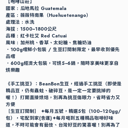
【咆哮山莊】
國家 : 瓜地馬拉 Guatemala
產區 : 薇薇特南果（Huehuetenango）
處理法 : 水洗
海拔 : 1500~1800公尺
品種 : 紅卡杜艾 Red Catuai
風味 : 加州桃、香草、太妃糖、焦糖奶油
．100g嚐鮮小包裝 / 生豆訂閱制限定，最早收到優先
品嚐
．600g經濟大包裝，可烘5~6鍋，隨時享美味更享自
烘樂趣
《手工挑豆》：BeanBon生豆，經過手工挑豆（即使是
精品豆，仍有蟲蛀、破碎豆，是一定一定要挑掉的
喔！）打開直接烘焙，別再為挑豆傷眼力，省時省力又
方便
［生豆訂閱制］ ✦每月五號，精選5包（100~120gg/
包），宅配到家(含運)✦每月喝到五種精品咖啡好味
道，不時可能會有藝伎、台灣好豆的驚喜喔！別再為了