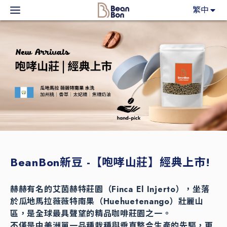
BeanBon
繁中
主力產品
咖啡市集
BeanBon報報
客戶服務
關於我們
BeanBon新豆 -【咆哮山莊】經典上市!
登入
赫赫有名的艾茵赫特莊園（Finca El Injerto），坐落
於瓜地馬拉薇薇特南果（Huehuetenango）壯麗山
區，是全球最具聲望的精品咖啡莊園之一。
不僅是中美洲單一品種栽種與垂直整合生產的先驅，更