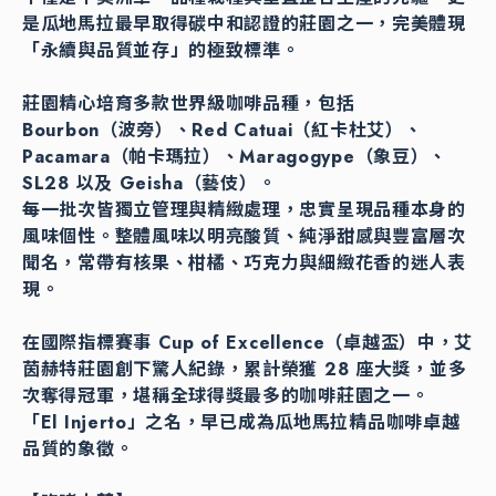
是瓜地馬拉最早取得碳中和認證的莊園之一，完美體現
「永續與品質並存」的極致標準。
莊園精心培育多款世界級咖啡品種，包括
Bourbon（波旁）、Red Catuai（紅卡杜艾）、
Pacamara（帕卡瑪拉）、Maragogype（象豆）、
SL28 以及 Geisha（藝伎）。
每一批次皆獨立管理與精緻處理，忠實呈現品種本身的
風味個性。整體風味以明亮酸質、純淨甜感與豐富層次
聞名，常帶有核果、柑橘、巧克力與細緻花香的迷人表
現。
在國際指標賽事 Cup of Excellence（卓越盃）中，艾
茵赫特莊園創下驚人紀錄，累計榮獲 28 座大獎，並多
次奪得冠軍，堪稱全球得獎最多的咖啡莊園之一。
「El Injerto」之名，早已成為瓜地馬拉精品咖啡卓越
品質的象徵。