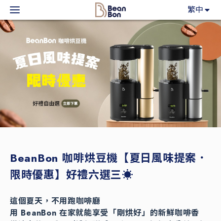
BeanBon
繁中
主力產品
咖啡市集
BeanBon報報
客戶服務
關於我們
BeanBon 咖啡烘豆機【夏日風味提案．
限時優惠】好禮六選三☀️
登入
這個夏天，不用跑咖啡廳
用 BeanBon 在家就能享受「剛烘好」的新鮮咖啡香