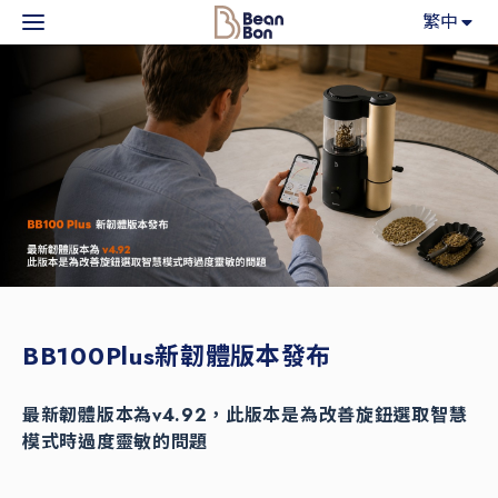
BeanBon
繁中
主力產品
咖啡市集
BeanBon報報
客戶服務
關於我們
BB100Plus新韌體版本發布
登入
最新韌體版本為v4.92，此版本是為改善旋鈕選取智慧
模式時過度靈敏的問題