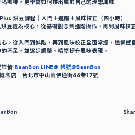
是喝咖啡，更學會如何烘出屬於自己的理想風味
100 Plus 烘豆課程｜入門＋進階＋風味校正（四小時）
 全熱風烘豆機為核心，從基礎觀念到進階操作，再到風味校
核心，從入門到進階，再到風味校正全面掌握，透過感
中的不足，並逐步調整、精準提升風味表現。
程詳情
BeanBon LINE@ 帳號@BeanBon
教學概念店｜台北市中山區伊通街66巷17號
eanBon
Sha