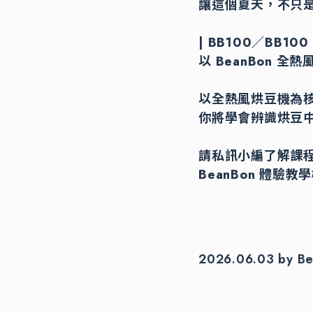
讓這個夏天，不只
| BB100／BB
以 BeanBon
以全熱風烘豆機為
你將學會辨識烘豆
請私訊小編了解課
BeanBon 體驗
2026.06.03 by B