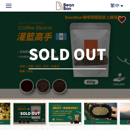
BeanBon
繁中
主力產品
咖啡市集
BeanBon報報
客戶服務
關於我們
登入