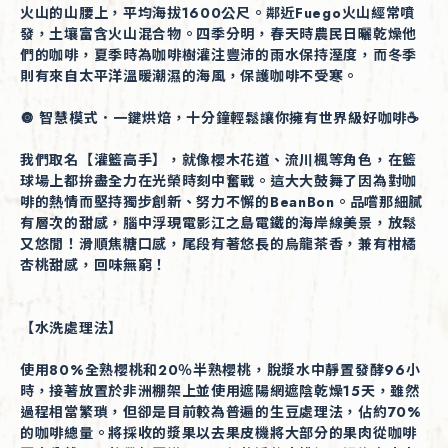
火山的山腰上，平均海拔1600公尺。鄰近Fuego火山經常噴
發，土壤富含火山混合物。四季分明，春天時農民日曬乾燥他
們的咖啡，夏季時為咖啡樹灌注豐沛的雨水保持溼度，而冬季
則有來自太平洋溫暖潮濕的海風，保護咖啡不受寒。
🔘 智慧模式．一鍵烘焙，十分鐘輕鬆讓你擁有世界級好咖啡☕️
我們取名【灌籃高手】，就像櫻木花道、流川楓等角色，在籃
球場上都拚盡全力在光榮時刻中奮戰。這大大鼓舞了因為對咖
啡的熱情而堅持獨步創新、努力不懈的BeanBon。品嚐那細膩
有層次的甜感，腦中浮現電影江之島電鐵的海岸線美景，放鬆
又悠閒！滑順焦糖口感，尾段有著悠長的烏龍茶香，兼有柑橘
杏桃甜感，回味無窮！
【水洗處理法】
使用80%全熟櫻桃和20％半熟櫻桃，脫漿水中靜置發酵96小
時，接著放置於非洲棚架上並使用遮陽網遮陰乾燥15天，雖然
過程相當繁瑣，但卻是目前較為普遍的生豆處理法，佔約70%
的咖啡總量。將採收的漿果以去果皮機將大部分的果肉從咖啡