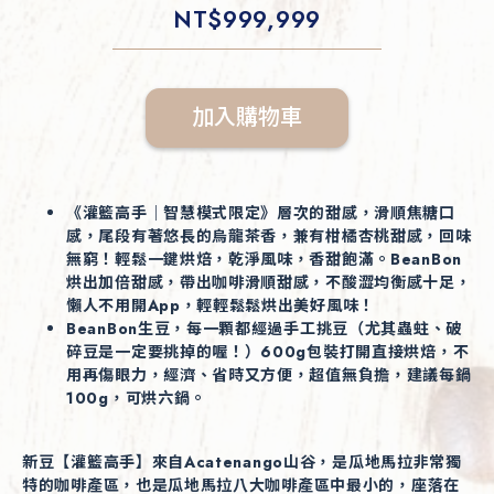
NT$
999,999
加入購物車
《灌籃高手｜智慧模式限定》層次的甜感，滑順焦糖口
感，尾段有著悠長的烏龍茶香，兼有柑橘杏桃甜感，回味
無窮！輕鬆一鍵烘焙，乾淨風味，香甜飽滿。BeanBon
烘出加倍甜感，帶出咖啡滑順甜感，不酸澀均衡感十足，
懶人不用開App，輕輕鬆鬆烘出美好風味！
BeanBon生豆，每一顆都經過手工挑豆（尤其蟲蛀、破
碎豆是一定要挑掉的喔！）600g包裝打開直接烘焙，不
用再傷眼力，經濟、省時又方便，超值無負擔，建議每鍋
100g，可烘六鍋。
新豆【灌籃高手】來自Acatenango山谷，是瓜地馬拉非常獨
特的咖啡產區，也是瓜地馬拉八大咖啡產區中最小的，座落在