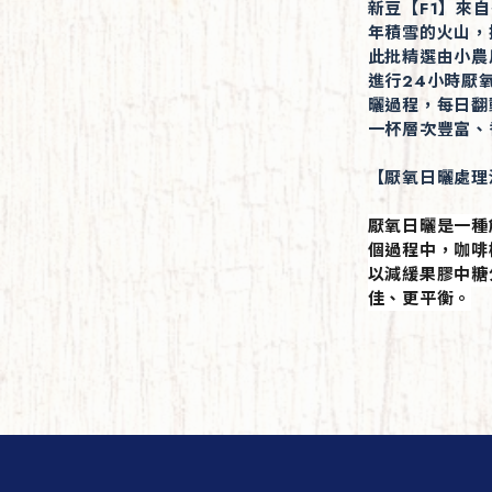
新豆【F1】來自
年積雪的火山，
此批精選由小農
進行24小時厭
曬過程，每日翻
一杯層次豐富、
【厭氧日曬處理
厭氧日曬是一種
個過程中，咖啡
以減緩果膠中糖
佳、更平衡。