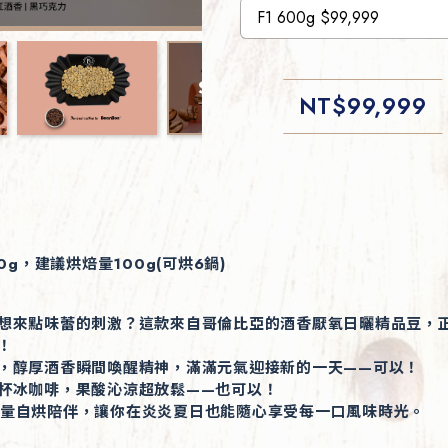
NT$
99,999
0g，建議烘焙量100g(可烘6鍋)
想來點味蕾的刺激？這款來自哥倫比亞的酒香厭氧日曬精品豆，
！
，醇厚酒香瞬間喚醒精神，滿滿元氣迎接新的一天——可以！
杯冰咖啡，果酸沁涼超放鬆——也可以！
n 微量自烘陪伴，讓你在炎炎夏日也能隨心享受每一口風味時光。