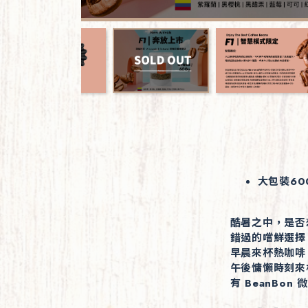
大包裝60
酷暑之中，是否
錯過的嚐鮮選擇
早晨來杯熱咖啡
午後慵懶時刻來
有 BeanBo