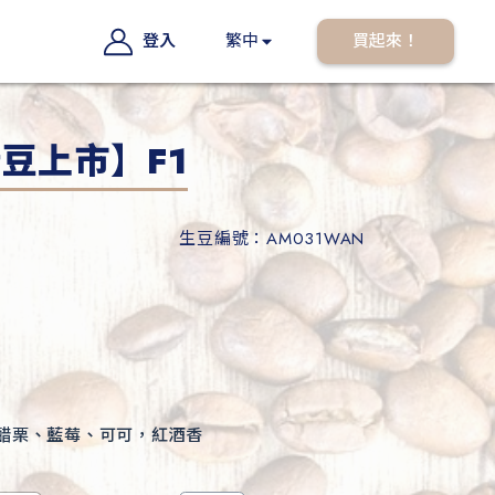
登入
繁中
買起來！
豆上市】F1
生豆編號：AM031WAN
醋栗、藍莓、可可，紅酒香