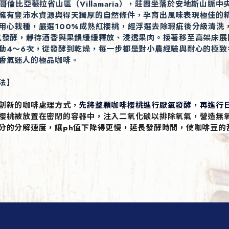
哥倫比亞薇拉省山區（Villamaria），莊園坐落於安地斯山脈
擁有豐沛水資源與得天獨厚的自然條件，孕育出風味表現極佳的
用心栽種，嚴選100%成熟紅櫻桃，經浮選去除瑕疵後分級清洗
氧發酵，靜待酒香與果韻緩緩釋放、浸透果肉。接著移至高架床展
動4～6次，從發酵到乾燥，每一步都是對小農經驗與耐心的極致
香氣迷人的極品咖啡。
法】
創新的咖啡處理方式，
先將整顆咖啡櫻桃進行厭氧發酵，再進行
櫻桃被放置在密閉的容器中，注入二氧化碳以排除氧氣，營造無氧
分的分解速度，讓ph值下降得更慢，延長發酵時間，使咖啡豆的