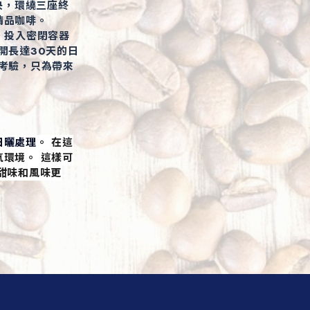
中央，環繞三座終
精品咖啡。
，投入密閉容器
開長達30天的日
考驗，只為帶來
日曬處理
。 在這
環境。 這樣可
甜味和風味更