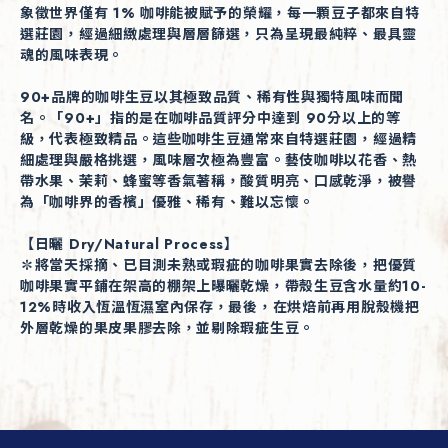
象徵世界僅有 1% 咖啡能被賦予的榮耀，每一顆豆子都來自特
選莊園，經過細緻處理與層層篩選，只為呈現最純粹、最具靈
魂的風味表現。
90+品牌的咖啡生豆以其極致品質、稀有性與獨特風味而聞
名。「90+」指的是在咖啡品質評分中達到 90分以上的等
級，代表極致精品。這些咖啡生豆通常來自特選莊園，經過精
細處理與嚴格挑選，風味層次極為豐富。藝伎咖啡以花香、熱
帶水果、茉莉、蜂蜜等香氣著稱，酸質明亮、口感乾淨，被譽
為「咖啡界的香檳」優雅、稀有、難以忘懷。
【日曬 Dry/Natural Process】
✽將當天採摘、已目測未熟或瑕疵的咖啡果實去除後，把優質
咖啡果實平鋪在架高的棚架上曝曬乾燥，帶殼生豆含水量約10-
12%時收入恆溫恆濕室內保存，最後，在烘焙前再用脫殼機把
外層乾燥的果皮果膠去除，並剔除瑕疵生豆。