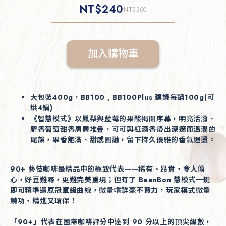
NT$
240
NT$
300
加入購物車
大包裝400g，BB100 , BB100Plus 建議每鍋100g(可
烘4鍋)
《智慧模式》以鳳梨與藍莓的果酸揭開序幕，明亮活潑、
麝香葡萄甜香層層堆疊，可可與紅酒香帶出深邃而溫潤的
尾韻，果香飽滿、甜感圓融，留下持久優雅的香氣迴盪。
90+ 藝伎咖啡是精品中的極致代表——稀有、昂貴、令人傾
心，好豆難尋，更難完美重現；但有了 BeanBon 慧模式一鍵
即可精準還原冠軍級曲線，微量嚐鮮毫不費力，玩家模式微量
練功、精進又環保！
「90+」代表在國際咖啡評分中達到 90 分以上的頂尖級數，