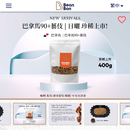
BeanBon
繁中
主力產品
咖啡市集
BeanBon報報
客戶服務
關於我們
登入