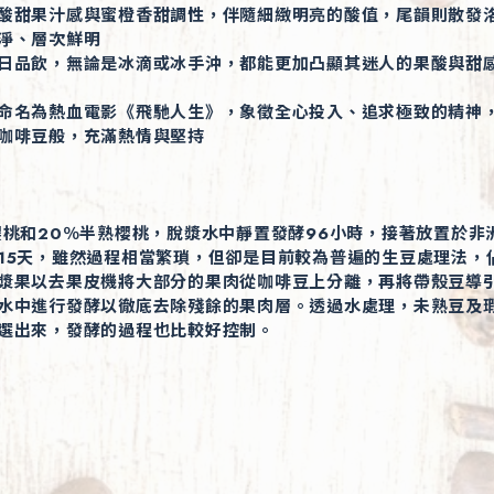
酸甜果汁感與蜜橙香甜調性，伴隨細緻明亮的酸值，尾韻則散發
淨、層次鮮明
日品飲，無論是冰滴或冰手沖，都能更加凸顯其迷人的果酸與甜
命名為熱血電影《飛馳人生》，象徵全心投入、追求極致的精神
咖啡豆般，充滿熱情與堅持
櫻桃和20％半熟櫻桃，脫漿水中靜置發酵96小時，接著放置於非
15天，雖然過程相當繁瑣，但卻是目前較為普遍的生豆處理法，
漿果以去果皮機將大部分的果肉從咖啡豆上分離，再將帶殼豆導
水中進行發酵以徹底去除殘餘的果肉層。透過水處理，未熟豆及
選出來，發酵的過程也比較好控制。