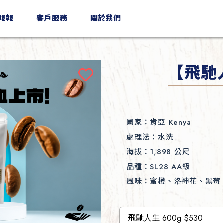
n報報
客戶服務
關於我們
【飛馳
國家：
肯亞 Kenya
處理法：
水洗
海拔：
1,898 公尺
品種：
SL28 AA級
風味：
蜜橙、洛神花、黑莓