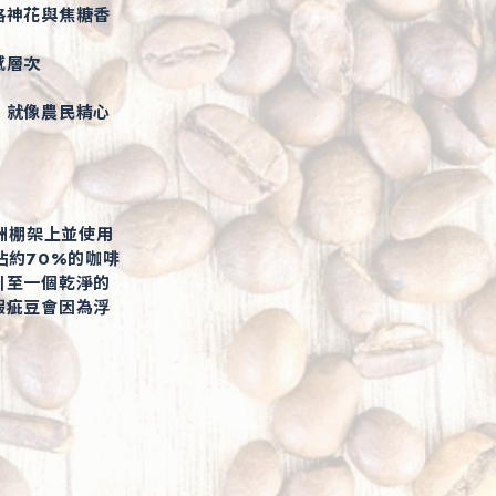
洛神花與焦糖香
感層次
，就像農民精心
洲棚架上並使用
佔約70%的咖啡
引至一個乾淨的
瑕疵豆會因為浮