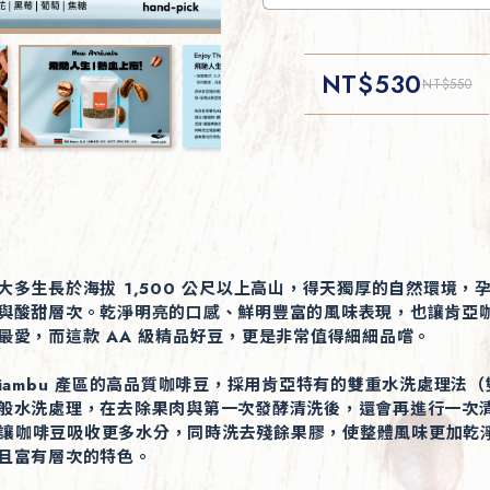
NT$
530
NT$
550
大多生長於海拔 1,500 公尺以上高山，得天獨厚的自然環境，
與酸甜層次。乾淨明亮的口感、鮮明豐富的風味表現，也讓肯亞
最愛，而這款 AA 級精品好豆，更是非常值得細細品嚐。
Kiambu 產區的高品質咖啡豆，採用肯亞特有的雙重水洗處理法
般水洗處理，在去除果肉與第一次發酵清洗後，還會再進行一次
g），讓咖啡豆吸收更多水分，同時洗去殘餘果膠，使整體風味更加乾
且富有層次的特色。