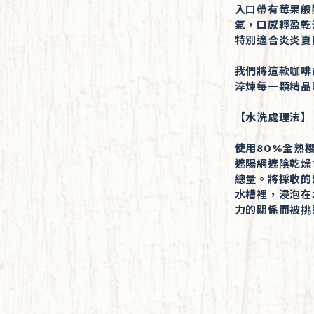
入口帶有莓果般
氣，口感輕盈乾
特別適合炎炎夏
我們將這款咖啡
淬煉每一顆精品
【水洗處理法】
使用80%全熟
遮陽網遮陰乾燥
總量。將採收的
水槽裡，浸泡在
力的關係而被挑