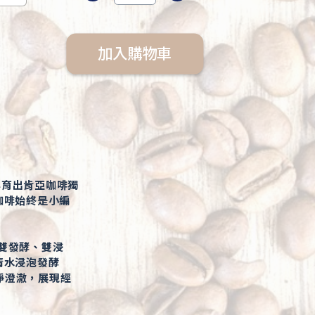
加入購物車
孕育出肯亞咖啡獨
咖啡始終是小編
（雙發酵、雙浸
清水浸泡發酵
淨澄澈，展現經